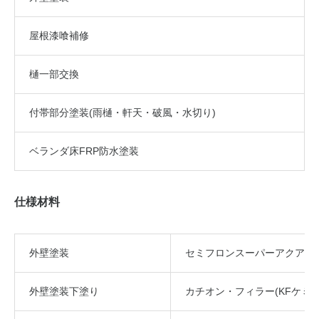
屋根漆喰補修
樋一部交換
付帯部分
塗装(雨樋・軒天・破風・水切り)
ベランダ床FRP防水塗装
仕様材料
外壁塗装
セミフロンスーパーアクアⅡ無
外壁塗装下塗り
カチオン・フィラー(KFケミカ