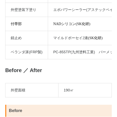
外壁塗装下塗り
エポパワーシーラー(アステックペイン
付帯部
NADシリコン(SK化研)
錆止め
マイルドボーセイ2液
(SK化研)
ベランダ床(FRP製)
PC-855TP(九州塗料工業) パーメック
Before ／ After
外壁面積
190㎡
Before