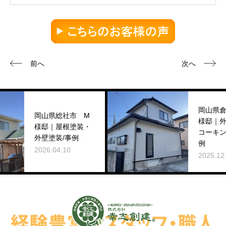
前へ
次へ
岡山県倉敷市 N
市 M
様邸｜外壁塗装・
塗装・
コーキング工事/事
例
例
2025.12.28