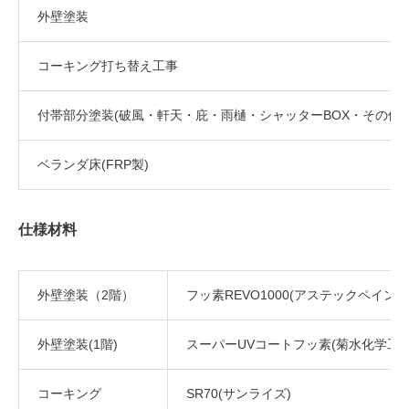
外壁塗装
コーキング打ち替え工事
付帯部分
塗装(破風・軒天・庇・雨樋・シャッターBOX・その他)
ベランダ床(FRP製)
仕様材料
外壁塗装（2階）
フッ素REVO1000(アステックペイント
外壁塗装(1階)
スーパーUVコートフッ素(菊水化学工業
コーキング
SR70(サンライズ)