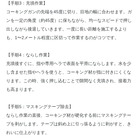
【手順3：充填作業】
コーキングガンの先端を45度に切り、目地の幅に合わせます。ガ
ンを一定の角度（約45度）に保ちながら、均一なスピードで押し
出しながら後退していきます。一度に長い距離を施工するより
も、1〜2メートル程度に区切って作業するのがコツです。
【手順4：ならし作業】
充填後すぐに、指や専用ヘラで表面を平滑にならします。水を少
し含ませた指やヘラを使うと、コーキング材が指に付きにくくな
ります。この時、強く押し込むことで隙間なく充填され、接着力
も高まります。
【手順5：マスキングテープ除去】
ならし作業の直後、コーキング材が硬化する前にマスキングテー
プを剥がします。テープは斜め上に引っ張るように剥がすと、き
れいに仕上がります。