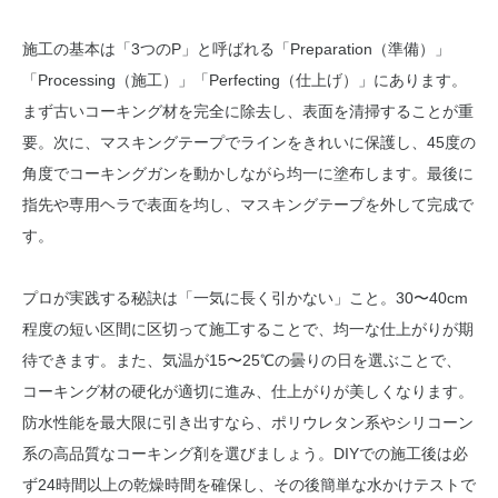
施工の基本は「3つのP」と呼ばれる「Preparation（準備）」
「Processing（施工）」「Perfecting（仕上げ）」にあります。
まず古いコーキング材を完全に除去し、表面を清掃することが重
要。次に、マスキングテープでラインをきれいに保護し、45度の
角度でコーキングガンを動かしながら均一に塗布します。最後に
指先や専用ヘラで表面を均し、マスキングテープを外して完成で
す。
プロが実践する秘訣は「一気に長く引かない」こと。30〜40cm
程度の短い区間に区切って施工することで、均一な仕上がりが期
待できます。また、気温が15〜25℃の曇りの日を選ぶことで、
コーキング材の硬化が適切に進み、仕上がりが美しくなります。
防水性能を最大限に引き出すなら、ポリウレタン系やシリコーン
系の高品質なコーキング剤を選びましょう。DIYでの施工後は必
ず24時間以上の乾燥時間を確保し、その後簡単な水かけテストで