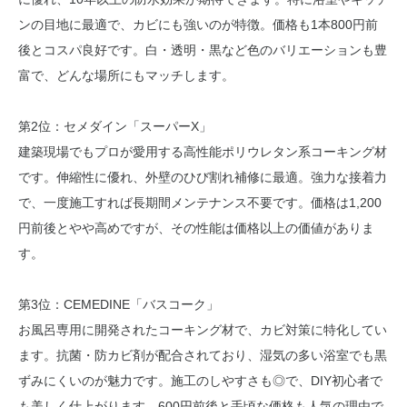
ンの目地に最適で、カビにも強いのが特徴。価格も1本800円前
後とコスパ良好です。白・透明・黒など色のバリエーションも豊
富で、どんな場所にもマッチします。
第2位：セメダイン「スーパーX」
建築現場でもプロが愛用する高性能ポリウレタン系コーキング材
です。伸縮性に優れ、外壁のひび割れ補修に最適。強力な接着力
で、一度施工すれば長期間メンテナンス不要です。価格は1,200
円前後とやや高めですが、その性能は価格以上の価値がありま
す。
第3位：CEMEDINE「バスコーク」
お風呂専用に開発されたコーキング材で、カビ対策に特化してい
ます。抗菌・防カビ剤が配合されており、湿気の多い浴室でも黒
ずみにくいのが魅力です。施工のしやすさも◎で、DIY初心者で
も美しく仕上がります。600円前後と手頃な価格も人気の理由で