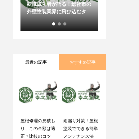
中の注
転職成功者が語る！総社市の
外壁塗装で後悔
す！
外壁塗装業界に飛び込むタイ
予算の決め方と
ミング
最近の記事
おすすめ記事
屋根修理の見積も
｜岡山県岡山市
雨漏り対策！屋根
失敗しない！外壁
り、この金額は適
K様の声
塗装でできる簡単
リフォームとコー
正？比較のコツ
メンテナンス法
キング工事の極意