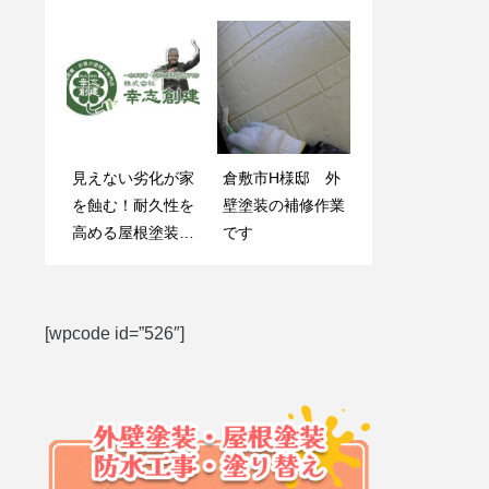
見えない劣化が家
雨漏りの原因はこ
倉敷市H様邸 外
岡山県浅口群里庄
を蝕む！耐久性を
こだった！外壁コ
壁塗装の補修作業
町N様邸 屋根塗
高める屋根塗装の
ーキングの重要ポ
です
装(瓦差し替え・
重要性
イント
下処理①)
[wpcode id=”526″]