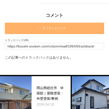
コメント
0 トラックバック
トラックバックURL
この記事へのトラックバックはありません。
岡
岡山県総社市 M
様邸｜屋根塗装・
コ
外壁塗装/事例
2026.04.10
2