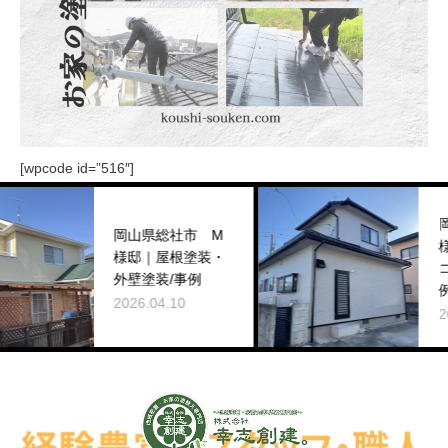
[wpcode id=”516″]
岡山県倉敷市
岡山県総社市 M
様邸｜外壁塗
様邸｜屋根塗装・
コーキング工
外壁塗装/事例
例
2026.04.10
2025.12.28