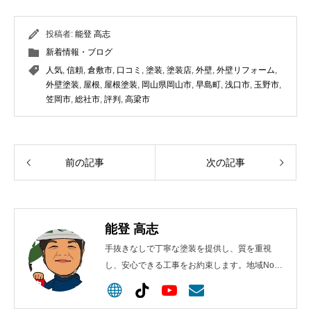
投稿者:
能登 高志
新着情報・ブログ
人気
,
信頼
,
倉敷市
,
口コミ
,
塗装
,
塗装店
,
外壁
,
外壁リフォーム
,
外壁塗装
,
屋根
,
屋根塗装
,
岡山県岡山市
,
早島町
,
浅口市
,
玉野市
,
笠岡市
,
総社市
,
評判
,
高梁市
前の記事
次の記事
能登 高志
手抜きなしで丁寧な塗装を提供し、質を重視
し、安心できる工事をお約束します。地域No.1
を目指します！