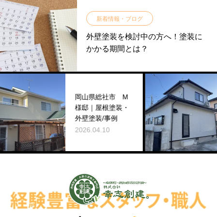
新着情報・ブログ
外壁塗装を検討中の方へ！塗装に
かかる期間とは？
岡
岡山県総社市 M
様
様邸｜屋根塗装・
コ
外壁塗装/事例
2026.04.10
202