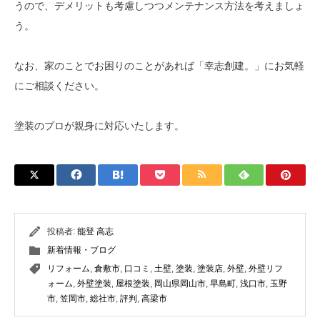
うので、デメリットも考慮しつつメンテナンス方法を考えましょ
う。
なお、家のことでお困りのことがあれば「幸志創建。」にお気軽
にご相談ください。
塗装のプロが親身に対応いたします。
投稿者:
能登 高志
新着情報・ブログ
リフォーム
,
倉敷市
,
口コミ
,
土壁
,
塗装
,
塗装店
,
外壁
,
外壁リフ
ォーム
,
外壁塗装
,
屋根塗装
,
岡山県岡山市
,
早島町
,
浅口市
,
玉野
市
,
笠岡市
,
総社市
,
評判
,
高梁市