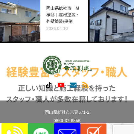
岡
岡山県総社市 M
様
様邸｜屋根塗装・
コ
外壁塗装/事例
2026.04.10
202
岡山県総社市宍粟571-2
0866-37-6556