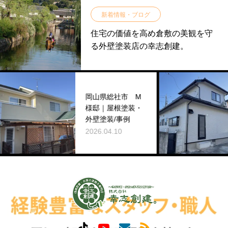
新着情報・ブログ
住宅の価値を高め倉敷の美観を守
る外壁塗装店の幸志創建。
岡山県総社市 M
様邸｜屋根塗装・
外壁塗装/事例
2026.04.10
2