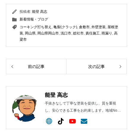
投稿者:
能登 高志
新着情報・ブログ
コーキング打ち替え
,
亀裂(クラック)
,
倉敷市
,
外壁塗装
,
屋根塗
装
,
岡山県
,
岡山県岡山市
,
浅口市
,
総社市
,
責任施工
,
雨漏り
,
高
梁市
前の記事
次の記事
能登 高志
手抜きなしで丁寧な塗装を提供し、質を重視
し、安心できる工事をお約束します。地域No.1
を目指します！