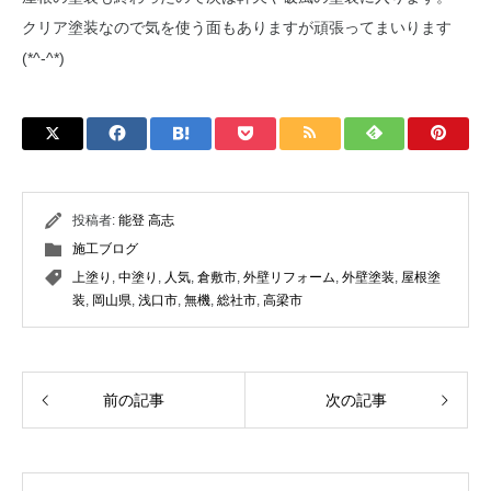
クリア塗装なので気を使う面もありますが頑張ってまいります
(*^-^*)
投稿者:
能登 高志
施工ブログ
上塗り
,
中塗り
,
人気
,
倉敷市
,
外壁リフォーム
,
外壁塗装
,
屋根塗
装
,
岡山県
,
浅口市
,
無機
,
総社市
,
高梁市
前の記事
次の記事