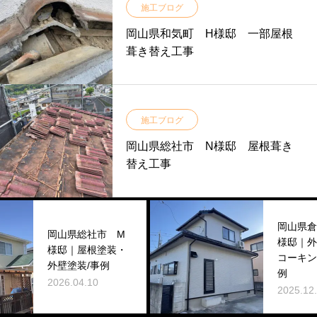
施工ブログ
岡山県和気町 H様邸 一部屋根
葺き替え工事
施工ブログ
岡山県総社市 N様邸 屋根葺き
替え工事
岡山県倉敷市 
岡山県総社市 M
様邸｜外壁塗装
様邸｜屋根塗装・
コーキング工事/
外壁塗装/事例
例
2026.04.10
2025.12.28