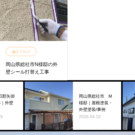
施工ブログ
岡山県総社市N様邸の外
壁シール打替え工事
郡矢掛
岡山県総社市 M
｜外壁
様邸｜屋根塗装・
外壁塗装/事例
2026.04.10