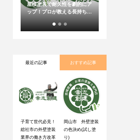
発見の
屋根塗装で耐久性を劇的にア
外壁塗装をお考
ップ！プロが教える長持ちの
リコンの特徴を
秘訣
最近の記事
おすすめ記事
子育て世代必見！
雨でも外壁塗装は
岡山市 外壁塗装
岡山県倉敷市H様
総社市の外壁塗装
できるの？
の色決め(試し塗
邸 サビ止め塗
業界の働き方改革
り)
装・付帯部塗装