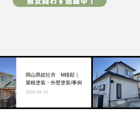
岡山県
山県総社市 M様邸｜
外壁塗
根塗装・外壁塗装/事例
事/事
26.04.10
2025.12.