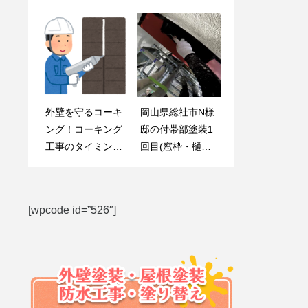
(樋・庇・水切
り・他)
外壁を守るコーキ
岡山県総社市N様
知らないと損す
総社市の外壁塗装
ング！コーキング
邸の付帯部塗装1
る！外壁塗装の補
業界が熱い！求人
工事のタイミング
回目(窓枠・樋・
助金・助成金活用
倍率が過去最高を
を知る
庇・水切り)
術
記録
[wpcode id=”526″]