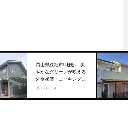
岡山県総社市U様邸｜爽
岡
やかなグリーンが映える
屋
外壁塗装・コーキング打
20
ち替え工事
2026.06.14