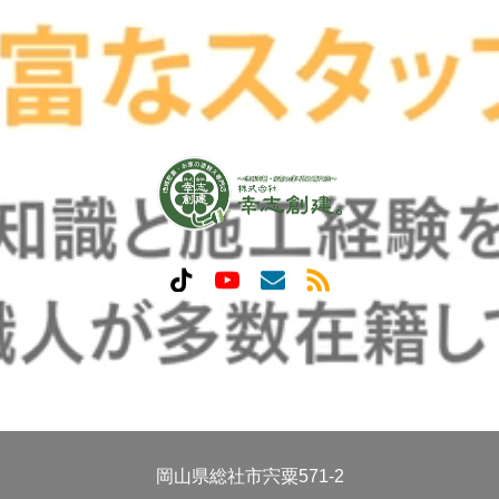
岡山県総社市宍粟571-2