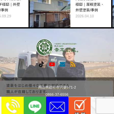
F様邸｜外壁
様邸｜屋根塗装・
/事例
外壁塗装/事例
09.29
2026.04.10
岡山県総社市宍粟571-2
0866-37-6556
Copyright © 2024 株式会社幸志創建。