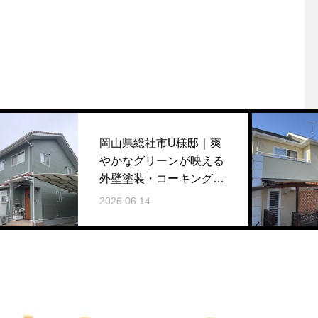
岡山県総社市U様邸｜爽
やかなグリーンが映える
外壁塗装・コーキング打
ち替え工事
2026.06.14