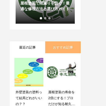
料の違
屋根塗装で雨漏りを防ぐ！最
節約の味方！コ
適な修理方法と選び方ガイド
で光熱費が下が
最近の記事
おすすめ記事
外壁塗装の塗料っ
錆が外壁に発生し
屋根塗装の寿命を
クレーム0件、や
て結局どれがいい
た場合の悪影響
2倍にする！プロ
り直し0件！岡山
の？？
と、素材による差
だけが知る耐久性
の優良塗装店であ