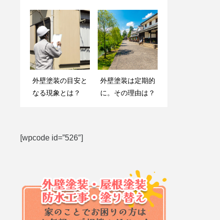
アップの下準備と
り続けます
は
外壁塗装の目安と
コーキング工事の
外壁塗装は定期的
塗装店を選ぶ際の
なる現象とは？
効果を徹底解説！
に。その理由は？
ポイントとは？悪
驚きのビフォーア
徳業者の特徴は？
フター
[wpcode id=”526″]