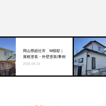
岡山
岡山県総社市 M様邸｜
外壁
屋根塗装・外壁塗装/事例
事/
2026.04.10
2025.