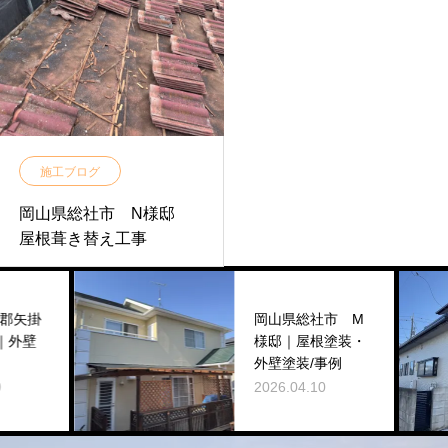
施工ブログ
岡山県総社市 N様邸
屋根葺き替え工事
郡矢掛
岡山県総社市 M
外壁
様邸｜屋根塗装・
外壁塗装/事例
2026.04.10