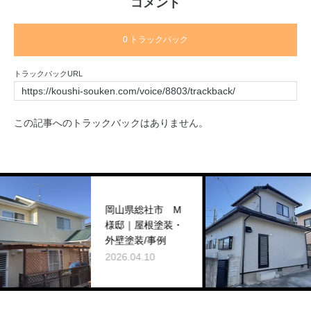
コメント
0 トラックバック
トラックバックURL
この記事へのトラックバックはありません。
岡
岡山県総社市 M
様
様邸｜屋根塗装・
コ
外壁塗装/事例
2026.04.10
20