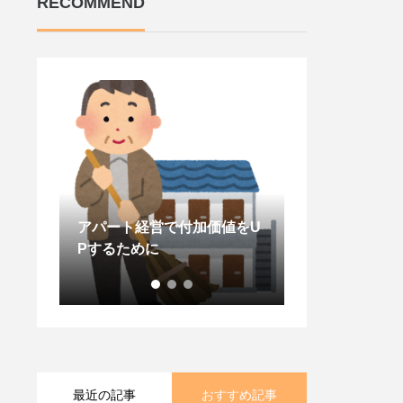
RECOMMEND
熱効果
アパート経営で付加価値をU
外壁塗装の飛び
Pするために
用できる？
最近の記事
おすすめ記事