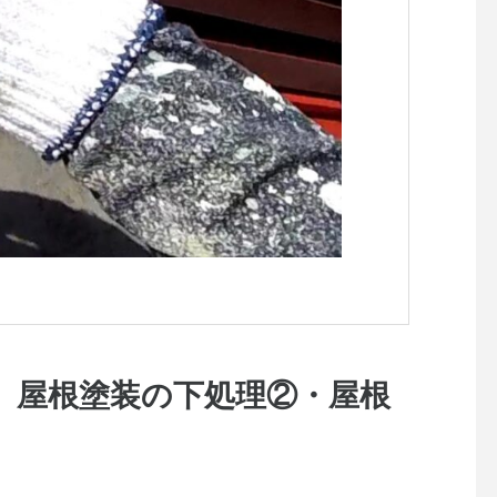
驚きの電気代削減！断
バツグンの屋根塗装術
 屋根塗装の下処理②・屋根