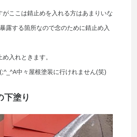
すがここは錆止めを入れる方はあまりいな
暴露する箇所なので念のために錆止め入
止め入れときます。
^_^A中々屋根塗装に行けれません(笑)
の下塗り