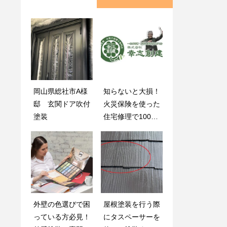
岡山県総社市A様
外壁塗装の目安と
知らないと大損！
3分でできる！外
邸 玄関ドア吹付
なる現象とは？
火災保険を使った
壁の簡易チェック
塗装
住宅修理で100万
法とメンテナンス
円以上戻ってきた
のタイミング
実例と成功のコツ
外壁の色選びで困
総社市の街並みを
屋根塗装を行う際
外壁塗装の時期は
っている方必見！
彩る：外壁塗装の
にタスペーサーを
いつか、依頼をす