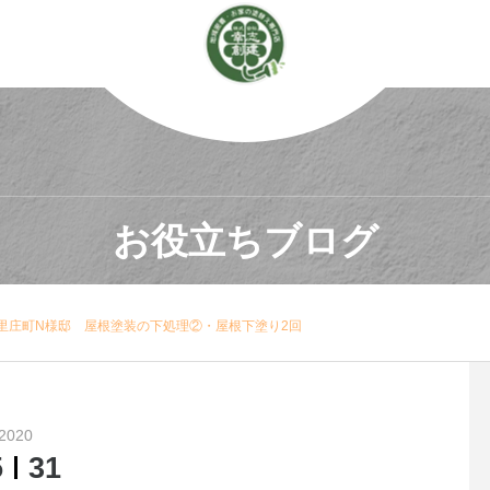
お役立ちブログ
里庄町N様邸 屋根塗装の下処理②・屋根下塗り2回
2020
5
31