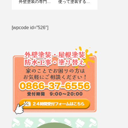
外壁塗装の専門家
プロフェッショナ
使って塗装する意
る目安は
が解説します！
ルへの道
味！
[wpcode id=”526″]