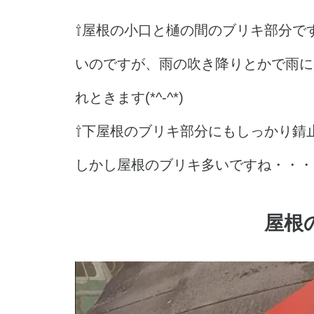
⇧屋根の小口と樋の間のブリキ部分で
いのですが、雨の吹き降りとかで雨に
れときます(*^-^*)
⇧下屋根のブリキ部分にもしっかり錆
しかし屋根のブリキ多いですね・・・(;
屋根