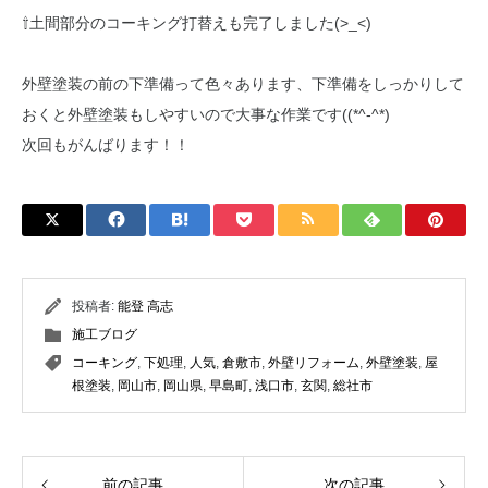
⇧土間部分のコーキング打替えも完了しました(>_<)
外壁塗装の前の下準備って色々あります、下準備をしっかりして
おくと外壁塗装もしやすいので大事な作業です((*^-^*)
次回もがんばります！！
投稿者:
能登 高志
施工ブログ
コーキング
,
下処理
,
人気
,
倉敷市
,
外壁リフォーム
,
外壁塗装
,
屋
根塗装
,
岡山市
,
岡山県
,
早島町
,
浅口市
,
玄関
,
総社市
前の記事
次の記事