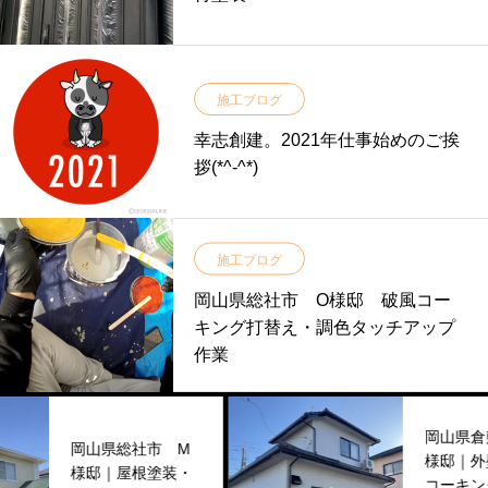
施工ブログ
幸志創建。2021年仕事始めのご挨
拶(*^-^*)
施工ブログ
岡山県総社市 O様邸 破風コー
キング打替え・調色タッチアップ
作業
岡山県倉敷市 N
岡山県総社市 M
様邸｜外壁塗装
様邸｜屋根塗装・
コーキング工事/