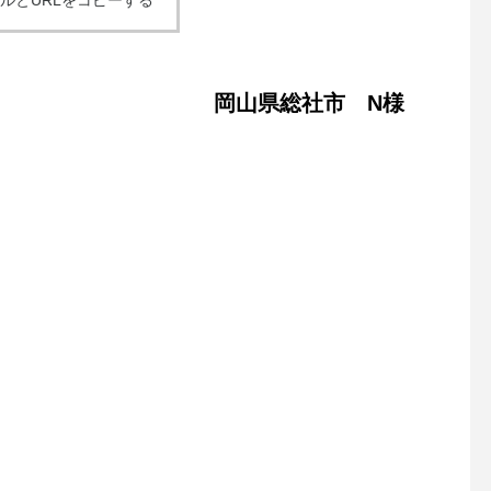
ルとURLをコピーする
岡山県総社市 N
様