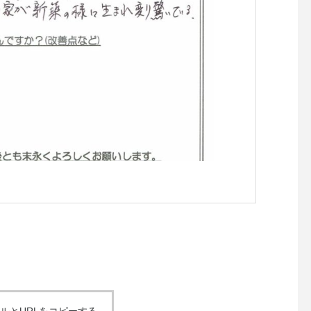
岡山県倉敷市Y様邸 
ダFRPトップ(外壁塗
根塗装)