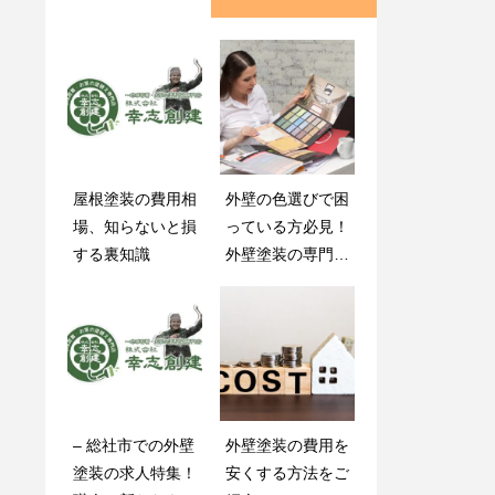
屋根塗装の費用相
初心者必見！外壁
外壁の色選びで困
外壁塗装で人気の
場、知らないと損
塗装メンテナンス
っている方必見！
シリコン塗料につ
する裏知識
の基本ガイド
外壁塗装の専門家
いて解説します！
が解説します！
外壁塗装の工事の
外壁塗装の前に高
– 総社市での外壁
外壁塗装の費用を
際はローンを組む
圧洗浄は必要？倉
塗装の求人特集！
安くする方法をご