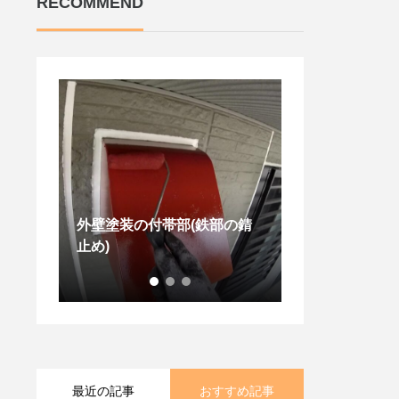
RECOMMEND
ベラン
外壁塗装の付帯部(鉄部の錆
30万円の損を
装・屋
止め)
グ工事のベスト
最近の記事
おすすめ記事