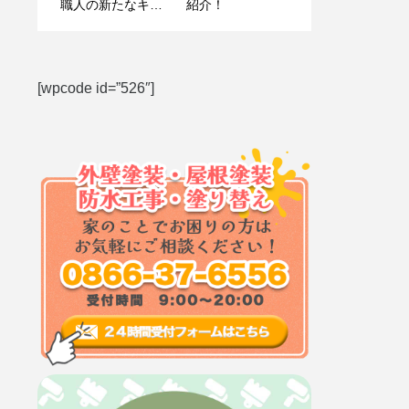
べき？解説します
敷市の専門会社が
職人の新たなキャ
紹介！
説明
リアを探る
[wpcode id=”526″]