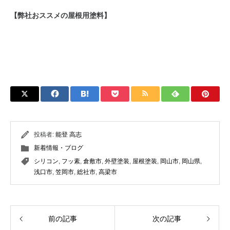
【弊社おススメの屋根用塗料】
投稿者:
能登 高志
新着情報・ブログ
シリコン
,
フッ素
,
倉敷市
,
外壁塗装
,
屋根塗装
,
岡山市
,
岡山県
,
浅口市
,
笠岡市
,
総社市
,
高梁市
前の記事
次の記事